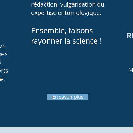
rédaction, vulgarisation ou
expertise entomologique.
Ensemble, faisons
R
rayonner la science !
ion
hes
u
M
orts
et
En savoir plus