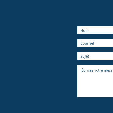
bioeco.envir
Tel:
4