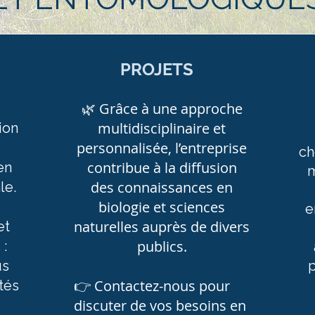
PROJETS
🌿 Grâce à une approche
multidisciplinaire et
ion
personnalisée, l’entreprise
ch
contribue à la diffusion
en
des connaissances en
le.
biologie et sciences
e
naturelles auprès de divers
et
publics.
 :
us
p
👉 Contactez-nous pour
ptés
discuter de vos besoins en