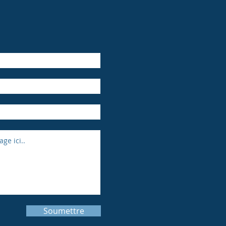
onnement@gmail.com
38-821-5572
Soumettre