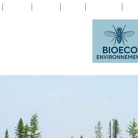
À propos
Services
Projets
Publications
Clien
RONNEMENT